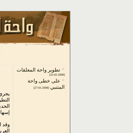
تطوير واحة المعلقات
[2008-02-25]
على خطى واحة
المتنبي
[2008-01-27]
يجري 
إسهام
وقد ا
العرب