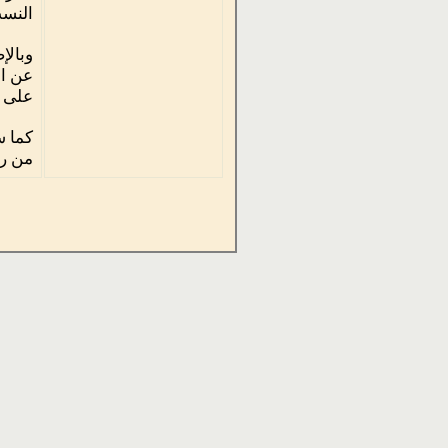
النسب
وبالإ
عن ال
على ا
كما س
من رو