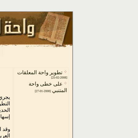
تطوير واحة المعلقات
[2008-02-25]
على خطى واحة
المتنبي
[2008-01-27]
يجري 
إسهام
وقد ا
العرب