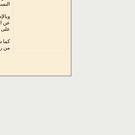
النسب
وبالإ
عن ال
على ا
كما س
من رو