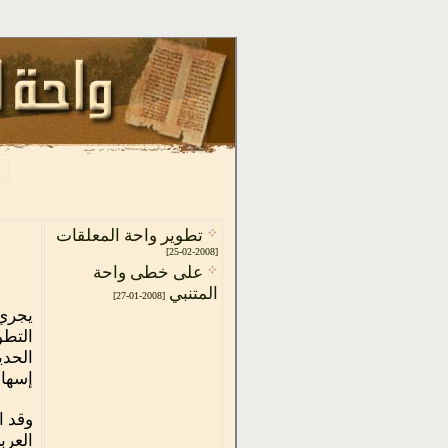
تطوير واحة المعلقات
[2008-02-25]
على خطى واحة
المتنبي
[2008-01-27]
يجري 
إسهام
وقد ا
العرب