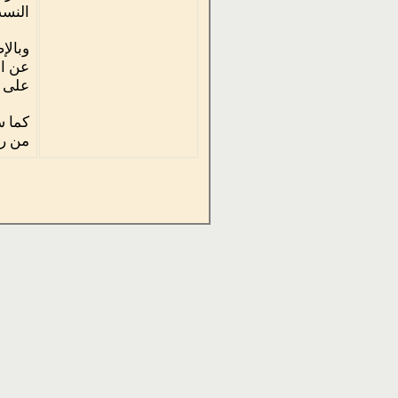
النسب
وبالإ
عن ال
على ا
كما س
من رو