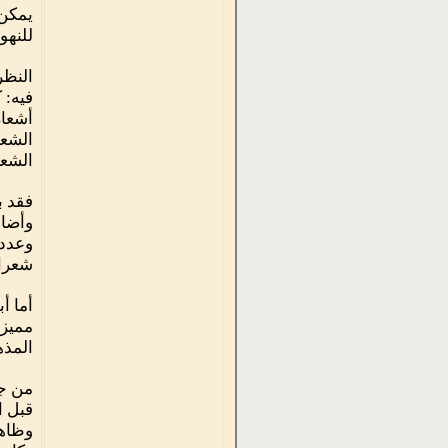
يمكن 
للنهو
النظر
الشعراء
شعراء
أما أ
مميزة
المذه
من جه
قبل ا