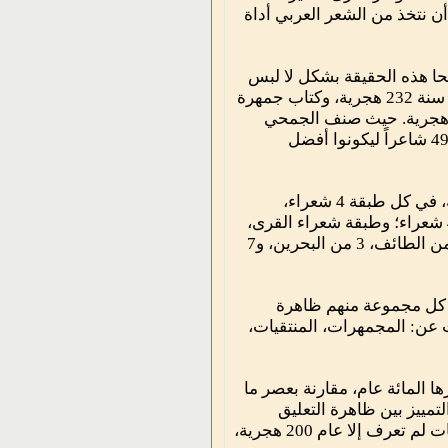
 أن نتخذ من الشعر العربي أداة
ضحا هذه الحقيقة بشكل لا لبس
فيه: كتاب طبقات فحول الشعراء الجاهليين لابن سلام الجمحي المتوفي سنة 232 هجرية، وكتاب جمهرة
ار العرب في الجاهلية والإسلام لأبي زيد القرشي المتوفي سنة 170 هجرية. حيث صنف الجمحي
الشعراء الجاهليين في 12 طبقة تضم 73 شاعراً، واختار أبو زيد القرشي 49 شاعراً ليكونوا أفضل
فقد بدأ الجمحي تصنيفه لأفضل الشعراء الجاهليين بعشر طبقات رئيسية، في كل طبقة 4 شعراء،
وأضاف لهم طبقتين آخرتين هما: طبقة أصحاب المراثي، وعددهم أيضاً 4 شعراء؛ وطبقة شعراء القرى،
وعددهم 29 شاعراً موزعون كالتالي: 5 شعراء من المدينة، 9 من مكة، 5 من الطائف، 3 من البحرين، و7
 كل مجموعة منهم ظاهرة
ث عن: المجمهرات، المنتقيات،
 المائة عام، مقارنة بعصر ما
تمييز بين ظاهرة التعليق
وظاهرة المعلقات. التعليق عرف في أواخر العصر الجاهلي، بينما المعلقات لم تعرف إلا عام 200 هجرية،