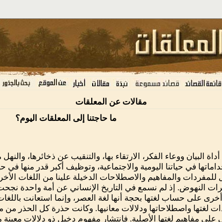
مقالات عن المعلقات
ما حاجتنا إلى المعلقات اليوم؟
 أداة البيان ووعاء الفكر، الارتقاء بها، والتنقيب عن ذخائرها، والنهل
اماتها في حياتنا اليومية والاجتماعية، وتوظيف أكبر قدر منها في حياتن
 للمفردات والمفاهيم والاصطلاحات الدخيلة علينا من اللغات الأخرى
ت النهوض. إذ لم نسمع في التاريخ الإنساني عن أمة واحدة نجح
أخرى على حساب لغتها بحجة أنها لغة العصر، وإنما استعانت باللغا
ت لغتها واصطلاحاتها ودلالات معانيها. وكانت حذرة كل الحذر من م
على مفاهيم لغتها الأصلية. فانتشار مفهوم دخيل ذو دلالات معينة 