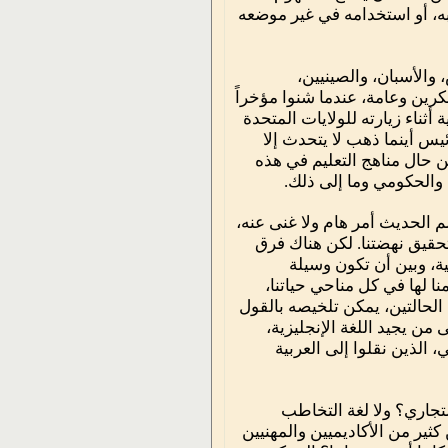
به، أو استخدامه في غير موضعه
 والأسبان، والصينيين،
كرين وعامة، عندما شنوا مؤخراً
أثناء زيارته للولايات المتحدة
يس أينما ذهب لا يتحدث إلا
عن حال مناهج التعليم في هذه
 والحكومي وما إلى ذلك.
علم الحديث أمر هام ولا غنى عنه،
وتحقيق نهضتنا. لكن هناك فرق
بية، وبين أن تكون وسيلة
ا لها في كل مناحي حياتنا،
الحالتين، يمكن تلخيصه بالقول
 من يجيد اللغة الإنجليزية،
، الذين نقلوا إلى العربية
لتجاري؟ ولا لغة التخاطب
ثير من الأكاديميين والمهنيين