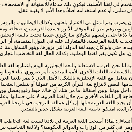
خدم في لغتنا الأصلية، فيكون ذلك مدعاة للاستهانة أو الاستخفاف 
 سلبي، أو عدم استخدامه أصلاً. وهذا الأمر لا يقبله عقل.
ان يضرب بهم المثل في الاعتزاز بلغتهم، وكذلك الإيطاليين، والروس،
بانيين وغيرهم. غير أن الموقف الأبرز جسده الفرنسيين، صحافة ومف
ً لاذعاً على رئيسهم نيكولاي ساركوزي عندما تحدث باللغة الإنجليزية 
تحدث باللغة الفرنسية. فالمتعارف عليه في الدول المتقدمة، أن الرئ
بلده، حتى ولو كان يجيد لغة الدولة التي يزورها. ويثور التساؤل هنا 
ان، هل تكون بغير لغتها الوطنية، وكذلك الحال لغة التخاطب التجاري
بة لنا نحن العرب، الاستعانة باللغة الإنجليزية اليوم باعتبارها لغة ال
 الاستعانة باللغات الأخرى للأمم المتقدمة أمر ضروري لبناء قوتنا 
ن نتعامل مع اللغة الإنجليزية بالشكل الأمثل الذي لا يضر بلغتنا العر
مها البعض لانتزاع لغة القرآن الكريم من عقولنا أو يتقلص استخدامن
اخل بيوتنا، وبين أطفالنا. ما من شك أن هناك خيط رفيع يفصل بين 
بحاجة إلى اللغات الأخرى من خلال لغتنا العربية، لا على حسابها، وعلى
أن يجيد اللغة العربية قبلها. إن كل عمالقة الترجمة في تاريخنا العربي
اً رائدة، امتلكوا ناصية اللغة العربية بشكل جدير بالتقدير.
أتساءل: لماذا أصبحت اللغة العربية في بلادنا ليست لغة التخاطب ا
مي في كثير من الوزارات والدوائر الحكومية؟ ولا لغة التخاطب بين ك