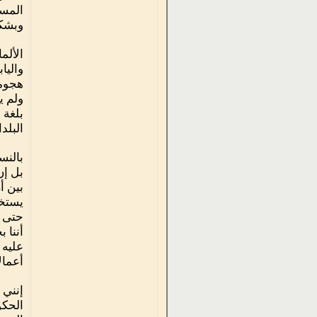
المست
وبشكل
الألم
واليا
هجوما
ولم ي
بلغة 
البلد
بالنس
بل إن
بين أ
يستخد
حتى د
أننا 
عليه 
أعمال
إنني 
الحكو