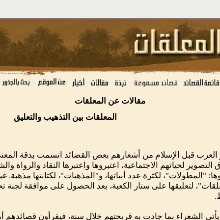
مقالات عن المعلقات
المعلقات بين التذهيب والتعليق
 العرب قبل الإسلام من أشعارهم بعض القصائد اتسمت بدقة المعنى 
التصوير لحياتهم الاجتماعية، اعتبروها واعتبرها النقاد والرواة وال
ا: "المطولات"، لكثرة عدد أبياتها، و"المذهبات"، لكتابتها مذهبة. غي
لقات"، لتعليقها على ستار الكعبة، بعد الحصول على موافقة لجنة 
.
يأتي الشعراء بما جادت به قريحتهم خلال سنة، فيقرأون قصائدهم أمام