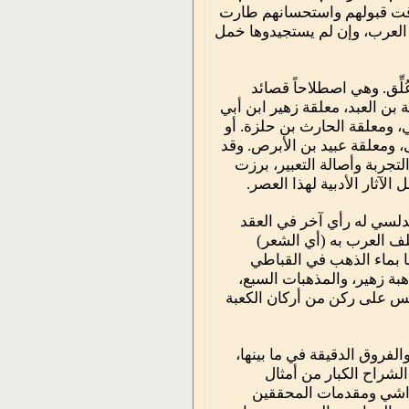
 لاقت قبولهم واستحسانهم طارت
 العرب، وإن لم يستجيدوها خمل
لِّق. وهي اصطلاحاً قصائد
ن العبد، معلقة زهير ابن أبي
، ومعلقة الحارث بن حلزة. أو
، ومعلقة عبيد بن الأبرص. وقد
تجربة وأصالة التعبير، برزت
ثار الأدبية لهذا العصر.
أندلسي له رأي آخر في العقد
كلف العرب به (أي الشعر)
ا بماء الذهب في القباطي
هبة زهير، والمذهبات السبع،
قيس على ركن من أركان الكعبة
لفروق الدقيقة في ما بينها،
لشراح الكبار من أمثال
حواشي ومقدمات المحققين