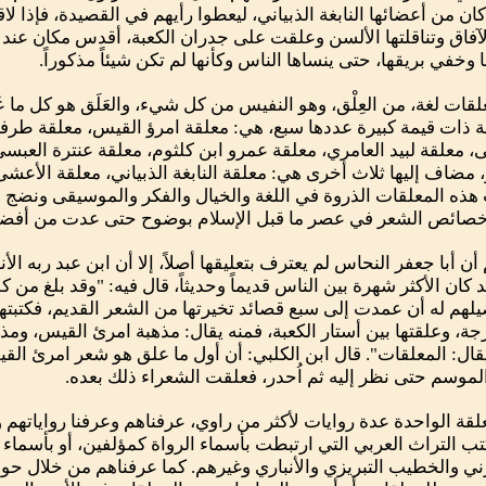
كان من أعضائها النابغة الذبياني، ليعطوا رأيهم في القصيدة، فإذا
آفاق وتناقلتها الألسن وعلقت على جدران الكعبة، أقدس مكان عند
 وخفي بريقها، حتى ينساها الناس وكأنها لم تكن شيئاً مذكوراً.
لقات لغة، من العِلْق، وهو النفيس من كل شيء، والعَلَق هو كل ما عُ
 ذات قيمة كبيرة عددها سبع، هي: معلقة امرؤ القيس، معلقة طرفة ب
 معلقة لبيد العامري، معلقة عمرو ابن كلثوم، معلقة عنترة العبسي
مضاف إليها ثلاث أخرى هي: معلقة النابغة الذبياني، معلقة الأعشى
هذه المعلقات الذروة في اللغة والخيال والفكر والموسيقى ونضج ال
خصائص الشعر في عصر ما قبل الإسلام بوضوح حتى عدت من أفضل الآ
أن أبا جعفر النحاس لم يعترف بتعليقها أصلاً، إلا أن ابن عبد ربه ال
د كان الأكثر شهرة بين الناس قديماً وحديثاً، قال فيه: "وقد بلغ من 
لهم له أن عمدت إلى سبع قصائد تخيرتها من الشعر القديم، فكتبته
جة، وعلقتها بين أستار الكعبة، فمنه يقال: مذهبة امرئ القيس، ومذ
قال: المعلقات". قال ابن الكلبي: أن أول ما علق هو شعر امرئ ال
 الموسم حتى نظر إليه ثم اُحدر، فعلقت الشعراء ذلك بعده.
لقة الواحدة عدة روايات لأكثر من راوي، عرفناهم وعرفنا رواياتهم وا
ب التراث العربي التي ارتبطت بأسماء الرواة كمؤلفين، أو بأسماء ا
ني والخطيب التبريزي والأنباري وغيرهم. كما عرفناهم من خلال 