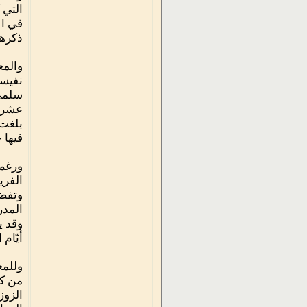
التي 
في ال
ذكرها
والمع
نفيسة
سلمى،
عشر، 
بلغت 
فيها 
ورغم 
الفري
وتفضي
المدر
وقد ي
أيّام
وللمع
من كت
الزوز