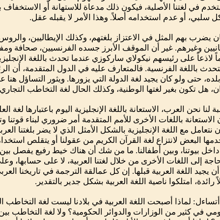
خدم في لغتنا الأصلية، فيكون ذلك مدعاة للاستهانة أو الاستخفاف 
 سلبي، أو عدم استخدامه أصلاً. وهذا الأمر لا يقبله عقل.
ان يضرب بهم المثل في الاعتزاز بلغتهم، وكذلك الإيطاليين، والروس،
بانيين وغيرهم. غير أن الموقف الأبرز جسده الفرنسيين، صحافة ومف
ً لاذعاً على رئيسهم نيكولاي ساركوزي عندما تحدث باللغة الإنجليزية 
تحدث باللغة الفرنسية. فالمتعارف عليه في الدول المتقدمة، أن الرئ
بلده، حتى ولو كان يجيد لغة الدولة التي يزورها. ويثور التساؤل هنا 
ان، هل تكون بغير لغتها الوطنية، وكذلك الحال لغة التخاطب التجاري
بة لنا نحن العرب، الاستعانة باللغة الإنجليزية اليوم باعتبارها لغة ال
 الاستعانة باللغات الأخرى للأمم المتقدمة أمر ضروري لبناء قوتنا 
ن نتعامل مع اللغة الإنجليزية بالشكل الأمثل الذي لا يضر بلغتنا العر
مها البعض لانتزاع لغة القرآن الكريم من عقولنا أو يتقلص استخدامن
اخل بيوتنا، وبين أطفالنا. ما من شك أن هناك خيط رفيع يفصل بين 
بحاجة إلى اللغات الأخرى من خلال لغتنا العربية، لا على حسابها، وعلى
أن يجيد اللغة العربية قبلها. إن كل عمالقة الترجمة في تاريخنا العربي
اً رائدة، امتلكوا ناصية اللغة العربية بشكل جدير بالتقدير.
أتساءل: لماذا أصبحت اللغة العربية في بلادنا ليست لغة التخاطب ا
مي في كثير من الوزارات والدوائر الحكومية؟ ولا لغة التخاطب بين ك