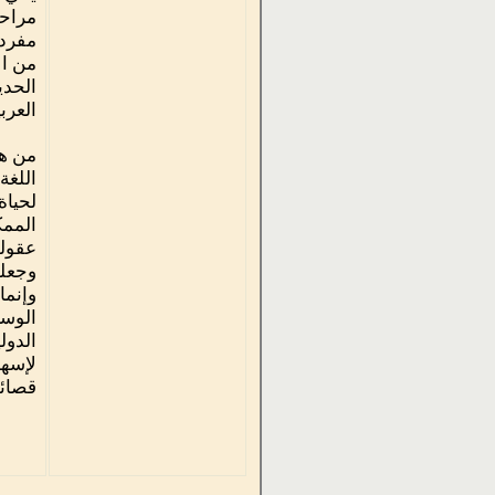
مراحل
مفردا
من ال
الحدي
العرب
من هن
اللغة
لحياة
الممك
عقوله
وجعله
وإنما
الوسا
لإسها
قصائد