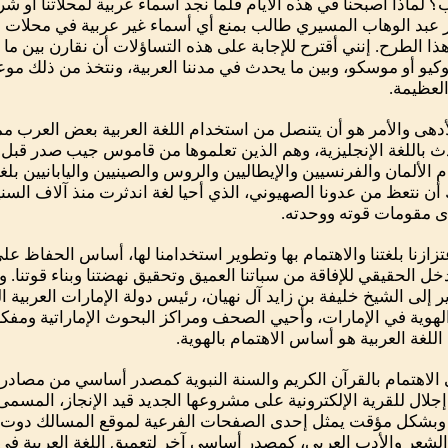
؟ لماذا أصبحنا في هذه الأيام قلما نجد أسماء عربية لمحلاتنا أو شر
ر عبد الوهاب المسيري طالب بمنع أي أسماء غير عربية في محلات الق
ذا الطرح. إنني أقترح للإجابة على هذه التساؤلات أن نقارن بين ما
كيو أو موسكو، وبين ما يحدث في مدننا العربية، ونتخذ من ذلك موع
العظيمة.
أدهى والأمر هو أن يتنصل من استخدام اللغة العربية بعض العرب م
ث باللغة الإنجليزية، وهم الذين تعلموها من قاموس جيب صدر قبل م
م الألمان والفرنسيين والإيطاليين والروس والصينيين واليابانيين بلغ
أن نتعظ من عدونا الصهيوني، الذي أحيا لغة اندثرت منذ آلاف السنين
 مقومات قوته ووحدته.
تزازنا بلغتنا والاهتمام بها وتطوير استخدامنا لها، أساس الحفاظ عل
خل الحقيقي للإفاقة من سباتنا العميق وتحقيق نهضتنا وبناء قوتنا. وه
لهوية في الإمارات، وأحيي الصحف ومراكز البحوث الإماراتية ومفكريه
 اللغة العربية هو أساس الاهتمام بالهوية.
 الاهتمام بالقرآن الكريم والسنة النبوية كمصدر أساسي من مصادر تد
إجلال للقرية الإلكترونية على مشروعها الجديد قيد الإنجاز، المسم
ً وبشكل مؤقت يمثل إحدى الصفحات الفرعية لموقع المسالك دوت
الشعر والأدب العربي، كمصدر أساسي آخر لتعميق اللغة العربية في