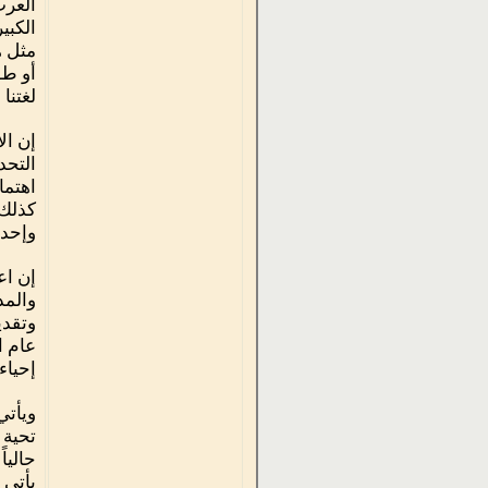
العرب
الكبي
مثل ه
أو طو
لغتنا 
إن ال
التحد
اهتما
كذلك 
وإحدى
إن اع
والمد
عام ا
إحياء
ويأتي
تحية 
حاليا
يأتي 