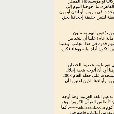
كاتنا أو مؤسساتنا؟ المفكر
اهرة. ما أحوجنا اليوم إلى
 يحدث في باريس أو لندن أو بون
ظة لنتبين حقيقة إجحافنا بحق
من يدّعون أنهم يفضلون
ائة عام! علينا أن نتخذ من
تهم قدوة في هذا الجانب، وعلينا
 لتكون أداة بيانه ووعاء فكره
ى هويتنا وشخصيتنا الحضارية،
نا أود أن أتوجه بتحية إجلال
وتقدير إلى الشيخ خليفة بن زايد آل نهيان، رئيس دولة الإمارات العربية المتحدة، على جعله العام 2008
ا وأبناءها الذين اعتبروا أن
عيم اللغة العربية، وهنا أوجه
ى: "أطلس القرآن الكريم"، وهو
 كوم
www.almasalik.com
. كما
 نفوس أبنائنا، وخاصة في