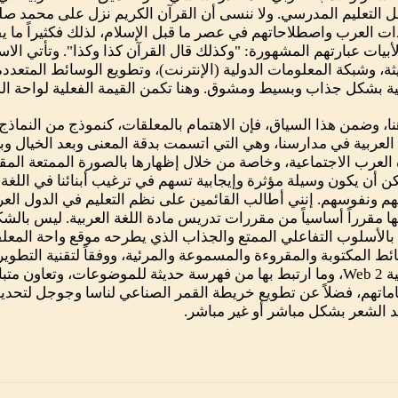
 التعليم المدرسي. ولا ننسى أن القرآن الكريم نزل على محمد صل
ت العرب واصطلاحاتهم في عصر ما قبل الإسلام، لذلك فكثيراً ما ي
أبيات عبارتهم المشهورة: "وكذلك قال القرآن كذا وكذا". وتأتي الاس
ثة، وشبكة المعلومات الدولية (الإنترنت)، وتطويع الوسائط المتعدد
ية بشكل جذاب وبسيط ومشوق. وهنا تكمن القيمة الفعلية لواحة ال
ا، وضمن هذا السياق، فإن الاهتمام بالمعلقات، كنموذج من النماذ
 العربية في مدارسنا، وهي التي اتسمت بدقة المعنى وبعد الخيال و
 العرب الاجتماعية، وخاصة من خلال إظهارها بالصورة الممتعة الم
ن أن يكون وسيلة مؤثرة وإيجابية تسهم في ترغيب أبنائنا في اللغة ا
م ونفوسهم. إنني أطالب القائمين على نظم التعليم في الدول العربية
ا مقرراً أساسياً من مقررات تدريس مادة اللغة العربية. ليس بالشكل
 بالأسلوب التفاعلي الممتع والجذاب الذي يطرحه موقع واحة المعل
ئط المكتوبة والمقروءة والمسموعة والمرئية، ووفقاً لتقنية التطوير
الدولية Web 2، وما ارتبط بها من فهرسة حديثة للموضوعات، وتعاون
ماتهم، فضلاً عن تطويع خريطة القمر الصناعي لناسا وجوجل لتحديد 
 الشعر بشكل مباشر أو غير مباشر.