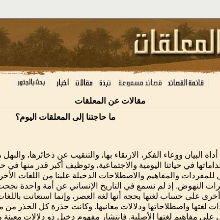
مقالات عن المعلقات
ما حاجتنا إلى المعلقات اليوم؟
 أداة البيان ووعاء الفكر، الارتقاء بها، والتنقيب عن ذخائرها، والنهل
اماتها في حياتنا اليومية والاجتماعية، وتوظيف أكبر قدر منها في حياتن
 للمفردات والمفاهيم والاصطلاحات الدخيلة علينا من اللغات الأخرى
ت النهوض. إذ لم نسمع في التاريخ الإنساني عن أمة واحدة نجح
أخرى على حساب لغتها بحجة أنها لغة العصر، وإنما استعانت باللغا
ت لغتها واصطلاحاتها ودلالات معانيها. وكانت حذرة كل الحذر من م
على مفاهيم لغتها الأصلية. فانتشار مفهوم دخيل ذو دلالات معينة 