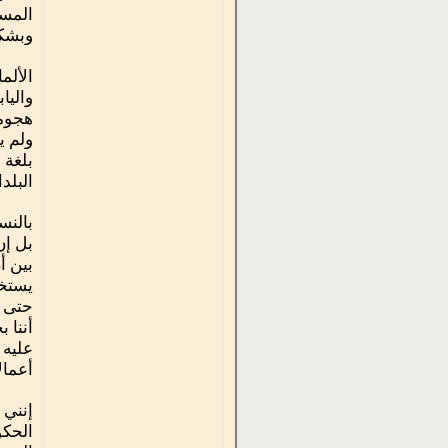
المست
وبشكل
الألم
واليا
هجوما
ولم ي
بلغة 
البلد
بالنس
بل إن
بين أ
يستخد
حتى د
أننا 
عليه 
أعمال
إنني 
الحكو