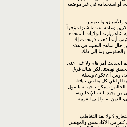
به، أو استخدامه في غير موضعه
 والأسبان، والصينيين،
كرين وعامة، عندما شنوا مؤخراً
أثناء زيارته للولايات المتحدة
يس أينما ذهب لا يتحدث إلا
عن حال مناهج التعليم في هذه
 والحكومي وما إلى ذلك.
علم الحديث أمر هام ولا غنى عنه،
وتحقيق نهضتنا. لكن هناك فرق
بية، وبين أن تكون وسيلة
ا لها في كل مناحي حياتنا،
الحالتين، يمكن تلخيصه بالقول
 من يجيد اللغة الإنجليزية،
، الذين نقلوا إلى العربية
لتجاري؟ ولا لغة التخاطب
ثير من الأكاديميين والمهنيين