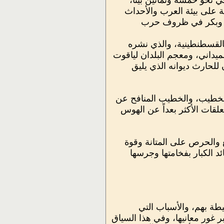
نحو خمسة وثمانين بيتاً،
ة على بيئة العرب والأحداث
غلب وبكر في ظروف حرب
لقسطنطينية، والذي نشره
لميداني، ومعجم البلدان لياقوت
للحارث ديوانه الذي يليق
ر الخطيب، والخطيب المنافح عن
علقات الأكثر بعداً عن الهوس
غ والحرص على المتانة وقوة
د الكبار بفخامتها وجرسها
طة بهم، والأسباب التي
 غور معانيها، وفي هذا السياق