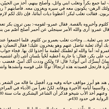
- لما جمع بكراً وتغلب ابني وائل، وأصلح بينهم، أخذ من الحييّن،
ئك الرهن- يكونون معه في سيره ويغزون معه. فأصابتهم ? ري
ريون. فقالت تغلب لبكر: أعطونا ديات أبنائنا، فإن ذلك لكم لازم
ثوم وأخبروه بالقصة. فقال عمرو- لقومه-: بمن ترون بكر تعصب
. قال عمرو: أرى والله الأمر سينجلي عن أحمر أصلج أصّم من ب
د بني ثعلبة... وجاءت تغلب بعمرو بن كلثوم. فلما اجتمعوا عند
بك أولاد ثعلبة تناضل عنهم وهو يفخرون عليك! فقال النعمان: وع
مرو له: أما والله لو لطمتُك لطمة ما أخذوا لك بها. فجاء جواب ال
على بكر، فقال: يا جارية أعطيه لَحْياً بلسان أنثى (أي اشتميه
مانُ أيسرُّك أني أبوك? قال: لا! ولكن وددت أنّك أميّ. فغضب ع
حلّزة فارتجل قصيدته هذه ارتجالاً: توكّأ على قوسه وأنشدها وان
ند هو أبرز مواقف حياته وفيه ورد أفضل ما قاله من الشعر وه
، ولاسيما أيامه الأخيرة ووفاته. لكنّ نفراً من الأدباء في المر
اية في حدود 430م.