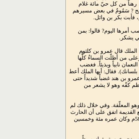
 رهناً من كل حيّ مائة غلام
ح ? سَمُومٌ في بعض مسيرهم
، فأبت بكر بن وائل.
 أمرها اليوم? قالوا: بمن
ني يشكر.
 الملك قال عمرو بن كلثوم
لى من أظلّت السماءُ كلُّها
نعمان نابياً وبذيئاً. فغضب
 بلسانك). فقال: أيها الملك أعط
مرو بن هند غضباً شديداً حتى
تظم كفّه وهو لا يشعر من
و المعلّقة. وفي خلال ذلك لم
اجع القديمة اتفق على أن الحارث
كان بين المعمّرين من الشعراء، وعنهم أخذ الأب شيخو فذكر أن الشاعر اليشكري مات سنة 580م وكان عمره مئة وخمسين