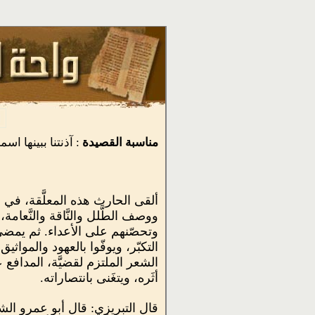
مناسبة القصيدة
: آذنتنا ببينها اسم
ألقى الحارث هذه المعلَّقة، في م
ووصف الطَّلل والنَّاقة والنَّعام
وتحصّنهم على الأعداء. ثم يمضي 
التكبّر، ويوفّوا بالعهود والموا
الشعر الملتزم لقضيَّة، المدافع ع
أثَره، ويتغَنى بانتصاراته.
قال التبريزي: قال أبو عمرو ال