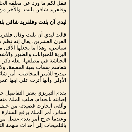
ننقل لكم ما ورد عن معلقة الحا
وفلفريد شافن بلنت، والآخر من 
ليدي آن بلنت وفلفريد شافن بل
قالت ليدي آن بلنت وقال فلفري
القرن العشرين: يقال إنه نظم 
سياسي، وهذا ما يجعلها الأقل م
البرية للحيوانات والطيور والأش
الجياشة في مطلعها، لعله ذكر هذ
تتقاسم سمات بقية المعلقة، ول
بمديح للأمير المخاطب، أمر شائ
الأولى وأنها أثرت على ابنها عم
يقدم التبريزي بعض التفاصيل حو
إصابته بالجذام. طلب الملك منه
وألقى الحارث قصيدته من خلف س
ستائر. أمر الملك برفع الستارة 
وعندما خرج أمر بعدم غسل موطيء
بالتلميحات إلى أحداث مبهمة الت