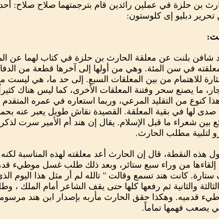
رث بن حلزة في عملين رائدين قام بترجمتهما صلاح صلاح: أحده
تحرير دبليو إى كلوستون:
نت:
د شافن بلنت عن معلقة الحارث بن حلزة في كتاب لهما عن الم
معلقته في سن المئة. وهي من أولها إلى آخرها قطعة من الدف
ثارة للاهتمام من بين المعلقات السبع. إلى حد ما، هي ليست م
جار، ما يصنع سحر وفتنة المعلقات الأخرى، كما ليس هناك كثيراً
ا كنوع من التقليد المرعي، وربما استعاره في عمره المتقدم من
ا صدى لها في بقية المعلقة. القصيدة نقاش طويل يعبر عنه ب
ع بين شعراء ما قبل الإسلام. يقال إن هند أم الأمير سرت لذكر
رو لتلبية مطلب الحارث.
ل هذه النقطة، قال إن الحارث أعد معلقته لهذه المناسبة لكنه
 إلقاءها من وراء سبع ستائر، وبعد ذلك طلب غسل موطيء قدميه 
تارة. كانت هند تسمع وقالت " تالله لم أر مثل هذا اليوم ال
الثالثة والثانية ثم رفعها كلها حتى يقف الشاعر أمام الملك ، و
 قدميه. وهكذا حقق الحارث مأربه بإصدار ابن هند مرسوماً لص
ي يصعب فهمها تماماً.