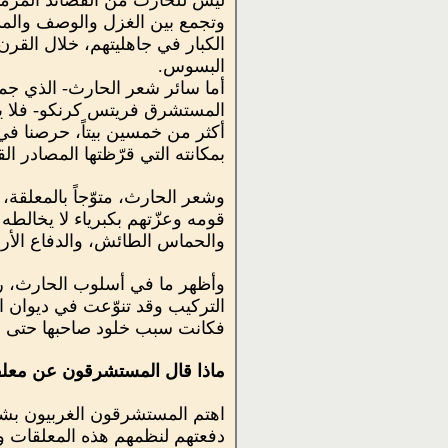
ليس للحارث من القصائد المرمو
وتجمع بين الغزل والوصف والمدح
الكبار في جاهليتهم، خلال الق
البسوس.
أما سائر شعر الحارث- الذي ج
المستشرق فريتس كرنكو- فلا يتجا
أكثر من خمسين بيتاً، حرصنا في 
بمكانته التي قرّظتها المصادر الق
وشعر الحارث، متوّجاً بالمعلقة،
قومه وعزّتهم بكبرياء لا يخالطه
والحماس الطائش، والدفاع الأرعن
وأظهر ما في أسلوب الحارث، روعة
التركيب وقد تنوّعت في ديوان ال
فكانت سبب خلود صاحبها حتى قال
ماذا قال المستشرقون عن معلق
اهتم المستشرقون الغربيون بشع
دفعتهم لنظمهم هذه المعلقات وع