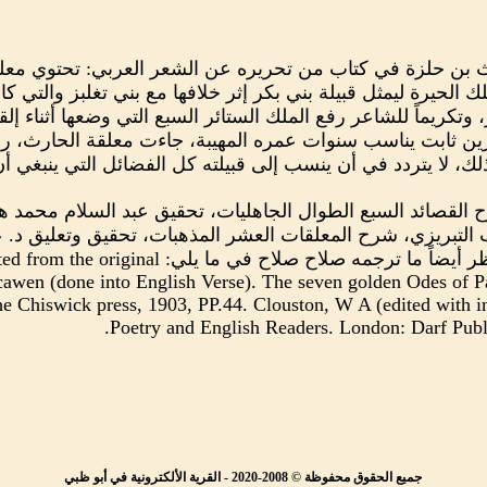
بن حلزة في كتاب من تحريره عن الشعر العربي: تحتوي معلقت
الحيرة ليمثل قبيلة بني بكر إثر خلافها مع بني تغلبز والتي كا
 وتكريماً للشاعر رفع الملك الستائر السبع التي وضعها أثناء 
ن ثابت يناسب سنوات عمره المهيبة، جاءت معلقة الحارث، رداً
، لا يتردد في أن ينسب إلى قبيلته كل الفضائل التي ينبغي أن
ح القصائد السبع الطوال الجاهليات، تحقيق عبد السلام محمد ها
. ابن الخطيب التبريزي، شرح المعلقات العشر المذهبات، تحقيق وتعليق 
الأرقم، د. ت، ص259- 263. وأنظر أيضاً ما ترجمه صلا
cawen (done into English Verse). The seven golden Odes of P
 Chiswick press, 1903, PP.44. Clouston, W A (edited with in
Poetry and English Readers. London: Darf Publis
جميع الحقوق محفوظة © 2008-2020 - القرية الألكترونية في أبو ظبي