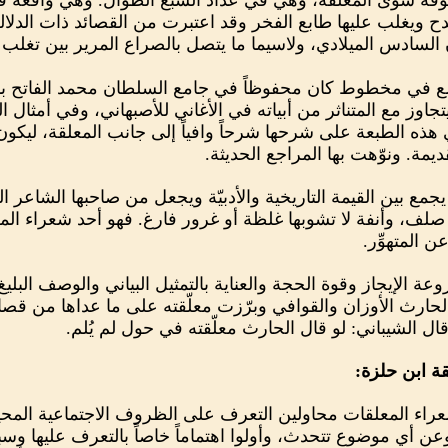
قة سوى المعلّقة، وهي في عداد السبع الطوال. وهي واقعة في 
 ويغلب عليها طابع الفخر وقد اعتبرت من القصائد ذات الدلال
رن السادس الميلادي، ولاسيما ما يتصل بالصراع المرير بين ت
مع في مخطوط كان محفوظاً في جامع السلطان محمد الفاتح با
وز مع المتناثر من أبياته في الأغاني للأصبهاني، وفي أمثال ا
هذه الطبعة على شرحها شرحاً وافياً إلى جانب المعلقة، ليكون 
ديمة. ونوّهت بها المراجع الحديثة.
 يجمع بين القيمة التاريخية والأدبيّة ويجعل من صاحبها الشاع
 صلف، وأنفة لا تشوبها غلظة أو غرور فارغ. فهو أحد شعراء الم
 المتهوِّر.
 الإيجاز وقوة الحجة والعناية بالتمثيل البياني والوصف البلي
حارث الأوزان والقوافي وبرّزت معلّقته على ما عداها من قصائ
 الشيباني: لو قال الحارث معلّقته في حول لم يُلم.
ة ابن حلزة:
راء المعلقات محاولين التعرف على الظروف الاجتماعية المحي
ن أي موضوع تتحدث، وأولوا اهتماماً خاصاً بالتعرف عليها وسبر