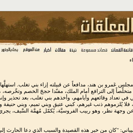
اء
جلس عَمرو بن هند، مدافعاً عن قبيلته إزاء بني تغلب. استهلَّها، 
ة، متخلّصاً إلى الترافع أمام الملك، مفنّدا حججَ الخصم وتخّرصه،
في تعداد وقائعهم وأيامهم، وأخذهم بني تغلب، بعد تحذير وإنذا
ثيق، فلا يُلزموهم ذنب غيرهم، كبني عتيق وبني تميم، وبني حنيفة 
ن وجهة نظر، وهو ربيب الفروسيَّة، يُكمّل مُهمَّة السَّيف، يجري
شيباني: "كان من خبر هذه القصيدة والسبب الذي دعا الحارث إلى