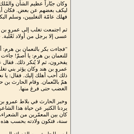
وكان جبّاراً عظيم الشأن والمُلك
ليكف بعضهم عن بعض. فكان أول
فهلك عامّة التغلبيين، وسلم البك
ثم اجتمعت تغلب إلى عمرو بن كل
عسى إلا برجل من أولاد ثَعْلَبة
"فجاءت بكر بالنعمان بن هرم: أح
للنعمان بن هرم: يا أصمّ! جاءت 
يفخرون، ثم لا يُنكر ذلك. فقال ع
عمرو بن هند وكان يؤثر بني تغلب 
ذلك أحب أهلك إليك. فقال: يا نع
همّ بالنّعمان. وقام الحارث بن 
الغضب حتى فرغ منها.
وخبر الحارث في بلاط عمرو بن ه
يردنا الكثير عن حياة هذا الشاعر
سنة، فتكون ولادته بحسب هذه الرو