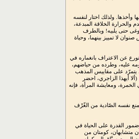
 وأخذها. ولذلك اختار لنفسه
دم والحرارة الخلاقة المبدعة،
لوغى حتى يلبيه! وبالطرف
صنوان لا تمييز بينهما، وحياة
يتورع عن الاعتراف بانغماره في
ومه عليه، وطرده من حياضهم،
. يتمرّد على مقاييس المذهب
ألا أيهذا الزاجري، احضر
ي الخمرة، ومعايشة المرأة، فإنه
نع نفسه الصّادية من الغّرْف
ضمور القدرة على الحياة في
بران متشابهان، كومتان من