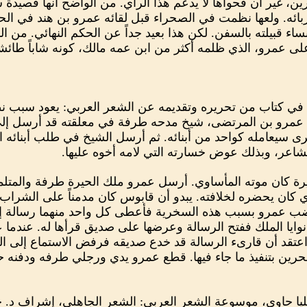
رين، غير أن فحواها لا يدعم هذا الرأي. من الواضح أنها قصيدة
ائه. ولعها نظمت في الصحراء قبل لقائه عمرو بن هند في الحيرة
اء قبيلته بالسفن. لكن هذا بعيد جداً عن الحكم النهائي. من ا
 عمرو، الذي ظلمه أكثر من ابن عمه مالك، كونه شاباً طائشاً
 كتاب من تحريره وتقديمه عن الشعر العربي: يعود سبب نظم 
 عمرو بن المرتضى، شيخ مدحه طرفة في معلقته قد أرسل إلى ط
خرى سيعامله كواحد من أبنائه. ثم أرسل الشيخ في طلب أبنائه الس
شاعر، وبذلك عوض خسارته التي لامه أخوه عليها.
ة كان موته المأساوي. أرسل عمرو ملك الحيرة طرفة والمتل
ي كان يحضره لخلافته. يبدو أن قابوس كان مدمناً على الشراب وكث
غضب عمرو بسبب هذه السخرية فأعطى كل واحد منهما رسالة إلى
ايا الملك ففتح الرسالة وعرضها على صديق قرأها له. عندما عل
عتقد أن قارىء الرسالة قد خدع صديقه فرفض الاستماع إلى الن
بحرين بتنفيذ ما جاء فيها. قطع عمرو يدي ورجلي طرفه ودفنه 
يا حاوي، موسوعة الشعر العربي: الشعر الجاهلي، إشراف د. 