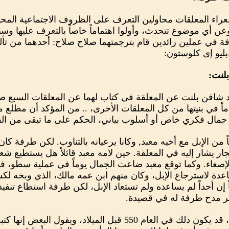
راء المعلقات محاولين التعرف على الظروف الاجتماعية المحي
ن أي موضوع تتحدث، وأولوا اهتماماً خاصاً بالتعرف عليها وسبر
ة في عملين رائدين قام بترجمتهما صلاح صلاح: أحدهما من تأل
ليو إى كلوستون:
لنت:
د شافن بلنت عن المعلقة في كتاب لهما عن المعلقات السبع ص
اماً في بنيتها من كل المعلقات الأخرى، .. من المؤكد أن مطلع
ي جمال فكري خاص أو أسلوب بياني، الحكم على ما تبقى من ال
ن الإبل مع أخيه معبد, وكانا يرعيانه بالتناوب. لكن طرفة كان 
ار يشار إليه في المعلقة. حين لامه معبد قائلاً هل يستطيع ش
إصغاء. وكما توقع معبد ضاعت الجمال يوماً في عملية سطو، 
ساعدة لاسترجاع الإبل، وكان منهم ابن عمه مالك، الذي وبخه لكس
ن أحداً لم يساعده ولم تستعاد الإبل، لكن طرفة استطاع تنفيذ 
ر مدح طرفة له في قصيدة.
في ما يخص تاريخ نظم المعلقة، قد يكون ذلك في العام 550 قبل الميل