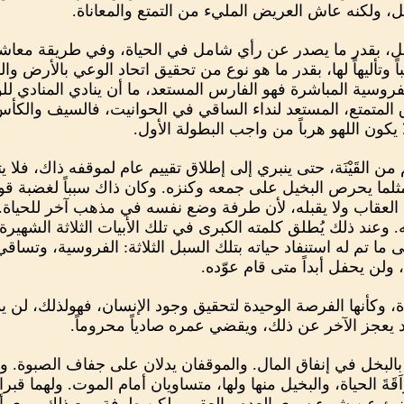
يل، ولكنه عاش العريض المليء من التمتع والمعاناة.
حل، بقدر ما يصدر عن رأي شامل في الحياة، وفي طريقة معاشها
ً وتأليهاً لها، بقدر ما هو نوع من تحقيق اتحاد الوعي بالأرض وال
لفروسية المباشرة فهو الفارس المستعد، ما أن ينادي المنادي ل
ّق المتمتع، المستعد لنداء الساقي في الحوانيت، فالسيف والكأس 
 يكون اللهو هرباً من واجب البطولة الأول.
من القَيْنَة، حتى ينبري إلى إطلاق تقييم عام لموقفه ذاك، فلا 
مثلما يحرص البخيل على جمعه وكنزه. وكان ذاك سبباً لغضبة ق
ض العقاب ولا يقبله، لأن طرفة وضع نفسه في مذهب آخر للحياة
عند ذلك يُطلق كلمته الكبرى في تلك الأبيات الثلاثة الشهيرة (
تى ما تم له استنفاد حياته بتلك السبل الثلاثة: الفروسية، وتساق
، ولن يحفل أبداً متى قام عوّده.
 وكأنها الفرصة الوحيدة لتحقيق وجود الإنسان، فهولذلك، لن يم
 قد يعجز الآخر عن ذلك، ويقضي عمره صادياً محروماً.
البخل في إنفاق المال. والموقفان يدلان على جفاف الصبوة. و
اَقَةَ الحياة، والبخيل منها ولها، متساويان أمام الموت. ولهما ق