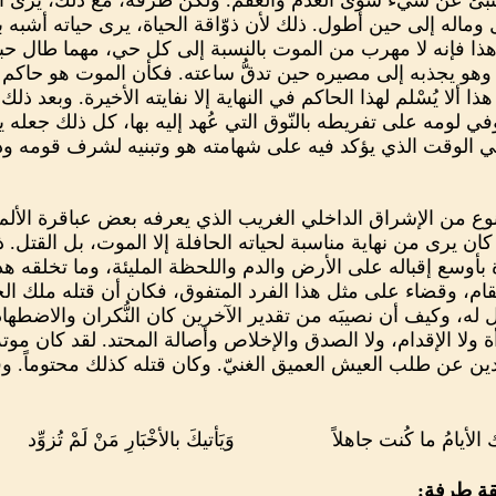
 تنبئ عن شيء سوى العدم والعقم. ولكن طرفة، مع ذلك، يرى أن
ل وماله إلى حين أطول. ذلك لأن ذوّاقة الحياة، يرى حياته أشبه با
ذا فإنه لا مهرب من الموت بالنسبة إلى كل حي، مهما طال حبل ا
، وهو يجذبه إلى مصيره حين تدقُّ ساعته. فكأن الموت هو حاكم ا
 ألا يُسْلم لهذا الحاكم في النهاية إلا نفايته الأخيرة. وبعد ذ
 لومه على تفريطه بالنّوق التي عُهد إليه بها، كل ذلك جعله ي
في الوقت الذي يؤكد فيه على شهامته هو وتبنيه لشرف قومه ود
بنوع من الإشراق الداخلي الغريب الذي يعرفه بعض عباقرة الألم
ن يرى من نهاية مناسبة لحياته الحافلة إلا الموت، بل القتل. 
ة بأوسع إقباله على الأرض والدم واللحظة المليئة، وما تخلقه ه
لانتقام، وقضاء على مثل هذا الفرد المتفوق، فكان أن قتله ملك ا
هل له، وكيف أن نصيبَه من تقدير الآخرين كان النُّكران والاضط
أة ولا الإقدام، ولا الصدق والإخلاص وأصالة المحتد. لقد كان موته
دين عن طلب العيش العميق الغنيّ. وكان قتله كذلك محتوماً. وف
لأيامُ ما كُنت جاهلاً
وَيَأتيكَ بالأخْبَارِ مَنْ لَمْ تُزوِّد
قة طرفة: