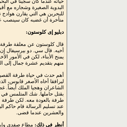
حياته عندما كان سجيناً في البح
البدوية الصغيرة وشجاره مع أقرب
للبحرين هي التي يقارن هوادج نس
متأخرة أن غضبه كان سينصب على
دبليو إى كلوستون:
قال كلوستون عن معلقة طرفة في
أخيه. قال سي. دو بيرسيفال إن
يمنح الأبناء، لكن في الأمور الأ
منهم بتقديم عشرة جمال إلى ال
أهم حدث في حياة طرفة القصير
ليرافقا أخاه الأصغر قابوس، الذ
الشاعران وهجيا الملك أيضاً. 
بقتل حاملها. شك المتلمس في نو
طرفة بالعودة معه. لكن طرفة ا
عند تسليم الرسالة قام حاكم ال
والعشرين عندما قضى.
أنظر في ذلك:
مطاع صفدي وإيل