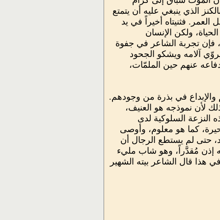
 الموت سبَّاق إلى كرام
لكنز الذي ينبغي عليه أن يتمتع
لعمر. فثنيتاه أخيراً في يد
لحياة، ولكن الإنسان
لك، فإن تجربة الشاعر في جفوة
روّي آلامه ويشكو الجحود
فاعه عنهم حين الملمّات،
 والإبداع في بذرة من وجودهم.
ذلك لأن نموذجه هو العنيف،
ذه النزعة السلوكية لدى
لحيرة، كما هو معلوم، وأوصى
هاد، حتى لم يستطع الرجال أن
 إذن مُقدَّراً، وهو شاب مليء
ي هذا قال الشاعر بيته الشهير