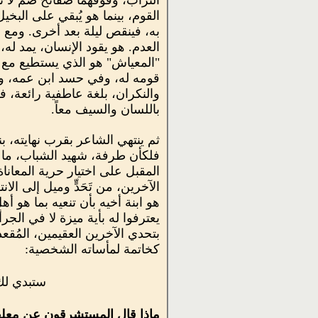
التراب، وفوقهما صفائح صمَّ لا
القوم، بينما هو يُبقي على البخي
به، فينقص ليلة بعد أخرى. ومع ه
العدم. هو يقود الإنسان، يمد له
"المعياش" هو الذي يستطيع مع هذا
قومه له، وفي حسد ابن عمه، وفي
والنكران، بلغة عاطفية رائعة، 
باللسان والسيف معاً.
ثم ينتهي الشاعر بقرب نهايته، 
فلكأن طرفة، شهيد الشباب، ما كا
المقبل على اختيار حرية المعانا
الآخرين، من تَحَدٍّ وميل إلى ا
هو ابنة أخيه بأن تنعيه بما هو أ
يعترفوا له بأية ميزة لا في الجر
بتحدي الآخرين العقيمين، المُقع
كخاتمة لمأساته الشخصية:
ستبدي لك ا
ماذا قال المستشرقون عن معل