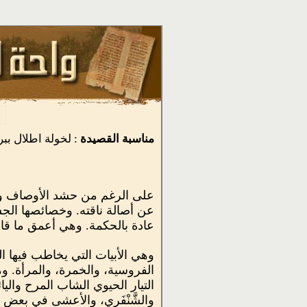
مناسبة القصيدة
: لخولة اطلال ببر
على الرغم من حشد الأوصاف والت
عن أصالة ناقته. وخصائصها الجس
عادة بالحكمة. وهي أعمق ما ق
وهي الأبيات التي يخاطب فيها ال
الفروسية، والخمرة، والمرأة. وم
التيار الحيوي الشاب المرح والي
والشَّنْفَري، والأعشى في بعض م