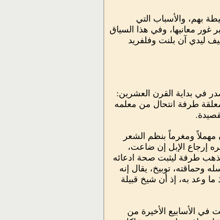
طة بهم، والأسباب التي
 غور معانيها، وفي هذا السياق
يف ليدي آن بلنت وفلفريد
در في بداية القرن العشرين:
 معلقة طرفة انتحال من معلمه
قصيدة.
مهملاً ومغرماً بنظم الشعر
عره إرجاع الإبل إن ضاعت،
فذهب طرفة ليثبت صحة ادعائه
له وحماقته، توبيخ، يقال إنه
ما وعد به، إذ أن شيخ قبيلة
اد، ويقول البعض إنها كتبت في الأسابيع الأخيرة من