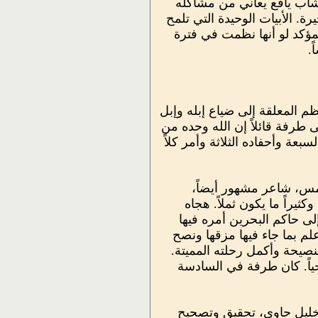
 شاب يافع يعاني من مشاكله
. الأبيات الوحيدة التي تلمح
لمؤكد لو أنها نظمت في فترة
.
المعلقة إلى ضياع إبله وإبل
رفة قائلاً إن الله وحده من
بعة وأحفاده الثلاثة وأمر كلاً
مس، شاعر مشهور أيضاً،
يراً ما يكون ثملاً. هجاه
 حاكم البحرين أمره فيها
م بما جاء فيها مزقها ونصح
صيحة وأكمل رحلته المميتة.
حياً. كان طرفة في السادسة
خليل حاوي، تحقيق وتصحيح