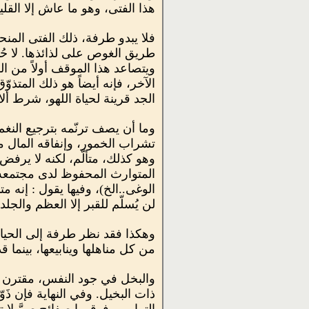
هذا الفتى، وهو ما عاش إلا القل
فلا يبدو طرفة، ذلك الفتى المن
طريق الغوص على لذائذها. لا حُبا
ويتصاعد هذا الموقف أولاً من ا
الآخر، فإنه أيضاً هو ذلك المتذو
الجد قرينة لحياة اللهو، شرط ألا
وما أن يصف ترنّمه بترجيع النغم 
تشراب الخمور، وإنفاقه المال 
وهو كذلك، متألّم، لكنه لا يرف
المتوارث المحفوظ لدى مجتمعه. و
الوغى..الخ)، وفيها يقول : إنه م
لن يُسلّم للقبر إلا العظم والجلد
وهكذا فقد نظر طرفة إلى الحياة،
من كل مناهلها وينابيعها، بينما
والبخل في جود النفس، مقترن ب
ذات البخيل. وفي النهاية فإن ذَوّ