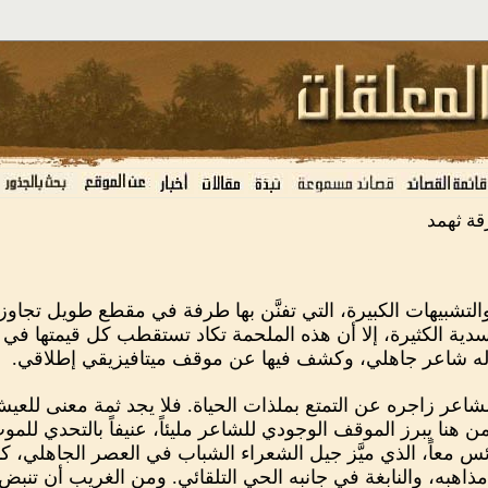
قة ثهمد
شبيهات الكبيرة، التي تفنَّن بها طرفة في مقطع طويل تجاوز ال
دية الكثيرة، إلا أن هذه الملحمة تكاد تستقطب كل قيمتها في
اله شاعر جاهلي، وكشف فيها عن موقف ميتافيزيقي إطلاقي.
شاعر زاجره عن التمتع بملذات الحياة. فلا يجد ثمة معنى للعيش
ن هنا يبرز الموقف الوجودي للشاعر مليئاً، عنيفاً بالتحدي للم
ائس معاً، الذي ميَّز جيل الشعراء الشباب في العصر الجاهلي، ك
ذاهبه، والنابغة في جانبه الحي التلقائي. ومن الغريب أن تنب