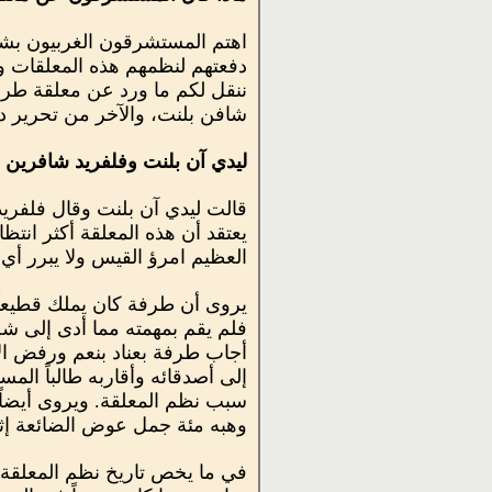
اهتم المستشرقون الغربيون بشع
دفعتهم لنظمهم هذه المعلقات وع
ننقل لكم ما ورد عن معلقة طرف
شافن بلنت، والآخر من تحرير دب
ليدي آن بلنت وفلفريد شافرين ب
قالت ليدي آن بلنت وقال فلفري
يعتقد أن هذه المعلقة أكثر انتظ
العظيم امرؤ القيس ولا يبرر أ
يروى أن طرفة كان يملك قطيعاً م
فلم يقم بمهمته مما أدى إلى شج
أجاب طرفة بعناد بنعم ورفض ال
إلى أصدقائه وأقاربه طالباً الم
سبب نظم المعلقة. ويروى أيضاً إ
وهبه مئة جمل عوض الضائعة إث