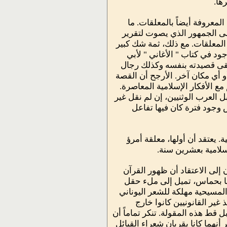
ها.
لمعروفة أيضاً بالمعلقات. ما
ى الجمهور الذي يصوت لتقرير
 المعلقات. مع ذلك، ثمة شك كبير
ود في كتاب " الأغاني " لأبي
ألقى قصيدته بنفسه وكذلك رجال
 أي مكان آخر. الأرجح أن القصة
ع الأفكار الإسلامية المعاصرة.
 العرب الوثنيين، إن لم نقل غير
 وجود فترة كان فيها تفاعل
 يعتقد أن أولها، معلقة أمرؤ
 إلى الاعتقاد أن ظهور القرآن
 بها بحماس، تميل إلى ملء حقل
المسيحية مهلكة للشعر اليوناني
غير القانونيين كانوا خارج
ل قط هذه المقولة. تنكر تماماً أن
نهما كانا يقربان شعراء القبائل