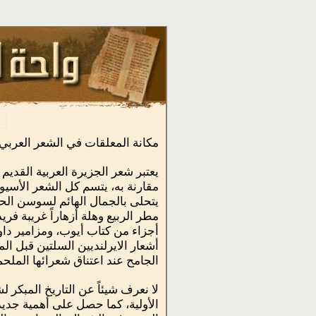
مكانة المعلقات في الشعر العربي:
يعتبر شعر الجزيرة العربية القدي
مقارنة به، يتسم كل الشعر الأسي
يتحلى بالجمال الهائم لسوسن الحق
مطر الربيع وهلة أزهاراً غريبة فر
أجزاء من كتاب أيوب، ومزامير داو
أشعار الايرلنديين السلتين قبل 
الجامح عند اعتناق شعرائها الملحمي
لا نعرف شيئاً عن التاريخ المبكر 
الأولية، كما حصل على أهمية جديد