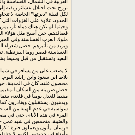
العربية في الشمال، الغساسنة والح
ترزح تحت احتلال عشائر ريفية إلى 
لكل قبيلة "ديرتها" الخاصة لا تتج
الحدود. علاوة على الغزوات التي 
وحيثما لم تكن هناك دماء ثأر، يمر
قصائدهم. حين أصبح مثل هؤلاء ال
ملوك العرب الغساسنة وفي الحيرة
ويزيد من تأثيرهم. حصل شعراء الج
الغساسنة قيصر روما البيزنطية. تس
البعيد وتستقبل من قبل وسيط بش
لا يصعب على من يسافر في شمال ن
بلاط ابن سعود وابن راشد اليوم. 
محصول غلته. كان في المدينة، حيث
حصل ضريبته من السكان المقيمين
مقيماً للعدل يومياً في قلعته، بين
ويذهبون، يستقبلون ويغادرون كما
سواسية في عدم الهيبة من السلطة، 
المرء في هذه الأيام، حتى في مصر
والعتيبة، متجمعين في شبه عمل حول
فرسان. يأتون ويعملون فترة " كرا
وأمناء في خدمتهم. لكنهم لا يتنازلو