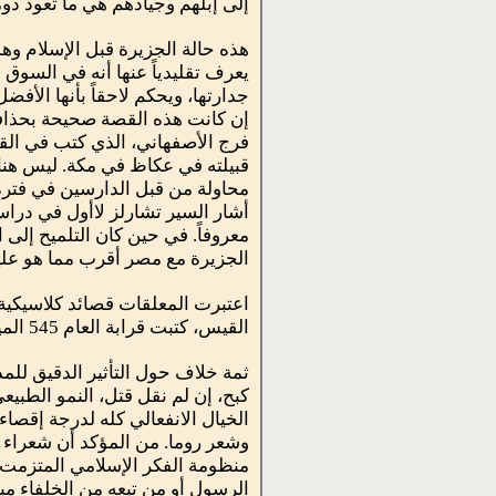
إلى إبلهم وجيادهم هي ما تعود دوم
هذه حالة الجزيرة قبل الإسلام وهذ
يعرف تقليدياً عنها أنه في الس
جدارتها، ويحكم لاحقاً بأنها الأف
إن كانت هذه القصة صحيحة بحذافير
فرج الأصفهاني، الذي كتب في القر
قبيلته في عكاظ في مكة. ليس هنا
محاولة من قبل الدارسين في فترة ل
أشار السير تشارلز لاأول في دراس
معروفاً. في حين كان التلميح إلى
الجزيرة مع مصر أقرب مما هو عليه
اعتبرت المعلقات قصائد كلاسيكية، 
القيس، كتبت قرابة العام 545 الميلادي، وآخرها معلقة زهير قرابة العام 605 أي قبل ظهور الدعوة الإسلامية بعشرين سنة.
ثمة خلاف حول التأثير الدقيق للم
كبح، إن لم نقل قتل، النمو الطبيع
الخيال الانفعالي كله لدرجة إقصاء
وشعر روما. من المؤكد أن شعراء ال
منظومة الفكر الإسلامي المتزمت. ال
الرسول أو من تبعه من الخلفاء مبا