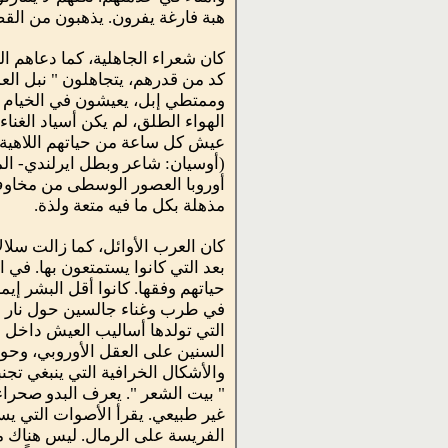
هبة فارغة يفرون. يذهبون من القصر 
كان شعراء الجاهلية، كما دعاهم الك
كد من قدرهم، يتجاهلون " نبل العم
وممتطي إبل، يعيشون في الخيام م
الهواء الطلق، لم يكن أسياد الغن
عيش كل ساعة من حياتهم اللاهية، و
(أوسيان: شاعر وبطل ايرلندي- ال
أوروبا العصور الوسطى من مخاوف ع
مذهلة بكل ما فيه متعة ولذة.
كان العرب الأوائل، كما زالت سلالات
بعد التي كانوا يستمتعون بها. في 
حياتهم وفقها. كانوا أقل البشر إي
في طرب وغناء جالسين حول نار الم
التي تولدها أساليب العيش داخل ا
السنين على العقل الأوروبي، وحو
والأشكال الخرافية التي ينبغي تج
" بيت الشعر ". يعرف البدو صحراءه
غير طبيعي. يقرأ الأصوات التي يسم
الفريسة على الرمال. ليس هناك من