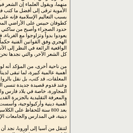
منهما، ويقول العلماء إن الشعر ف
الأموية ترقى إلى أفضل ما كتب ف
بسبب التعاليم الإسلامية فإنه عل
كطوفان حبيس على الأراضي المجا
حدود الصحراء وأصبح من ساكني ال
يعودوا بدواً وتزاوجوا مع الغرباء،
الهجري وفق القوانين الفنية حكماً
الواقعية الرائعة في النظر إلى ال
كل الشعر الآخر، والتي نجدها نحن ا
من ناحية أخرى، من المؤكد أنه لو
أهمية عالمية كبيرة، لما تبقى لدينا
المعلقات، قد كتب، بل نقل بالروا
وعند قدوم قصيدة جديدة تنسى القدي
المجاورة، خاصة في بلاد فارس وا
والمعرفة التقليدية بالجزيرة القد
أهمية دينية وأركيولوجية، وأسست 
بعد 800 سنة للحفاظ على ال
دينية، في المدارس والجامعات الإسل
لتنقل من آسيا إلى أوروبا، نجد أن ا