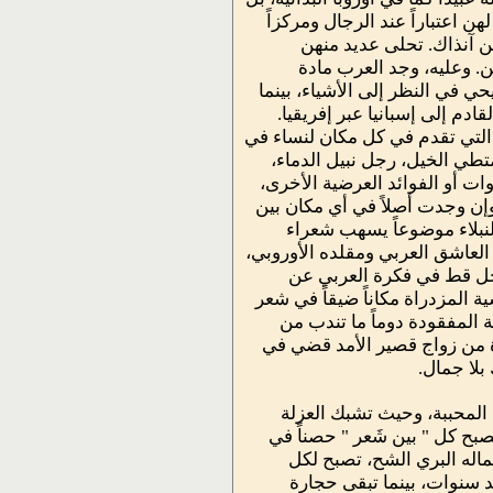
ن اعتباراً عند الرجال ومركزاً
ن آنذاك. تحلى عديد منهن
ن. وعليه، وجد العرب مادة
ي في النظر إلى الأشياء، بينما
دم إلى إسبانيا عبر إفريقيا.
 التي تقدم في كل مكان لنساء في
طي الخيل، رجل نبيل الدماء،
ات أو الفوائد العرضية الأخرى،
إن وجدت أصلاً في أي مكان بين
 النبلاء موضوعاً يسهب شعراء
العاشق العربي ومقلده الأوروبي،
خل قط في فكرة العربي عن
ة المزدراة مكاناً ضيقاً في شعر
ة المفقودة دوماً ما تندب من
رة من زواج قصير الأمد قضي في
بلا جمال.
لمحببة، وحيث تشبك العزلة
بح كل " بين شَعر " حصناً في
ماله البري الشح، تصبح لكل
د سنوات، بينما تبقى حجارة