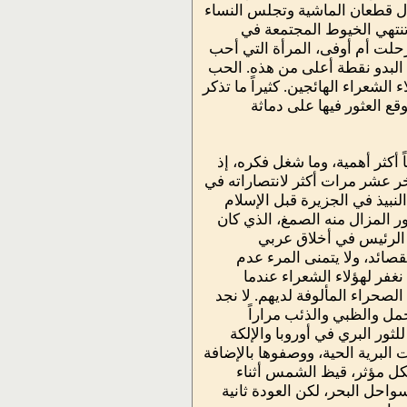
جال قطعان الماشية وتجلس النساء
تنتهي الخيوط المجتمعة في
 رحلت أم أوفى، المرأة التي أحب
ية البدو نقطة أعلى من هذه. الحب
الشعراء الهائجين. كثيراً ما تذكر
ع العثور فيها على دماثة
ً أكثر أهمية، وما شغل فكره، إذ
اخر عشر مرات أكثر لانتصاراته في
بيذ في الجزيرة قبل الإسلام
ر المزال منه الصمغ، الذي كان
ر الرئيس في أخلاق عربي
صائد، ولا يتمنى المرء عدم
نغفر لهؤلاء الشعراء عندما
صحراء المألوفة لديهم. لا نجد
مل والظبي والذئب مراراً
لثور البري في أوروبا والإلكة
البرية الحية، ووصفوها بالإضافة
شكل مؤثر، قيظ الشمس أثناء
احل البحر، لكن العودة ثانية