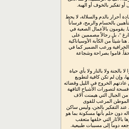
أو تفكير بالخوف أو الهبة.
دة أحرار بالدم والسلالة، لا يحط
أهبين بالحسام والرمح، فرساناً
 يقومون بالأعمال الصعبة في
ارغ "، بل رجالاً مصممين على
 شيئاً من الكآبة الأوسياناكية
الخرافية ورعب الضمير كما في
قاً. قاموا بصراحة وشجاعة
بالجنة ولا بالنار ولا بأي حياة
ا، وإن لم تكن كافية لتطويع
ن عادتهم الخروج في الليل وقضائه
فسحة لتصورات الأشباح التافهة
من الجبال التي هيمنت آلاف
ى الموطن المرعب للقوى
 عند التفكير بالجن، وليس ساكن
اله دون حلم بأنها مسكونة بما هو
ا بالآثار التي خلفها متعقب
عه دوماً إلى مسببات طبيعية.