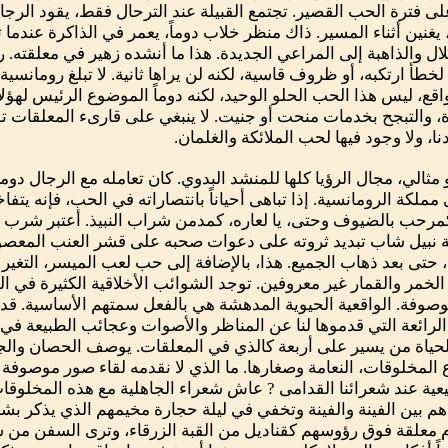
 على فترة الحب القصير. تجتمع القبيلة عند الترحال فقط، يقود الر
ين أثناء المسير. ذاك منظر خلاب دوماً، يعمر في الذاكرة عندما 
ال والذاهبة إلى المراعي الجديدة. هذا ما أنشده زهير في معلقته.
ا لخطأ ارتكبه، أو ظروف قاسية، لكنه لن يراها ثانية. لا تبلغ رومانس
ع، ليس هذا الحب الحلو الوحيد، لكنه دوماً الموضوع الرئيس لهؤلاء 
، والتبجح بخدمات منحت أو جنيت. لا ينبغي على قارىء المعلقات توق
، ولا وجود فيها لحب الملائكة والغلمان.
مثالي، مجال الرؤيا كلها للمنشد البدوي. كان تعامله مع الرجال دوما
مملكة الرومانسية. إذا تباهى أحياناً بانتصاراته في الحب، فإنه يتف
رحب بالضيوف وحتى، يا لعاره، كمدمن شراب النبيذ. أعتبر شرب الن
سمعة نبيل شاب تبديد ثروته على دعوات صحبه على قشر العنب المعصو
ذ، حتى بعد ذهاب الجميع. هذا، بالإضافة إلى حب لعب الميسر، التغي
خمر والقمار غير معروفين. توجد الشوائب الأخلاقية الكثيرة في الق
موصوفة. الواقعية الحيوية المدهشة هي بالفعل سمتهم الأساسية. قد 
رائعة التي قدموها لنا عن المناظر والأصوات وعجائب الطبيعة في ال
لحياة من يسير على أربعة كالذي في المعلقات. يوصف الحصان والج
ع المخلوقات، النعامة وصغارها. ما الذي لا نقدمه لقاء صور موصوفة ل
عية عند شعرائنا القدامى ? عاش شعراء الجاهلية مع هذه المخلوقات 
م بين الفينة والفينة وتخفي في ليلة حجارة مخيمهم الذي يذكر ب
 معلقة فوق رؤوسهم كقناديل من القبة الزرقاء، وترى السفن من سو