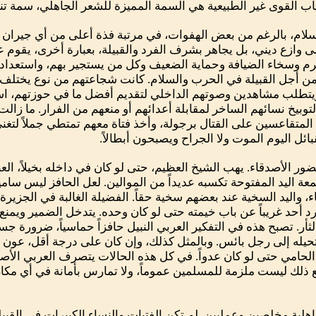
غياب القوى غير الطبيعية هي السمة المميزة للشعر الجاهلي، سمة تن
لام، بالرغم من بعض الهفوات، في مرتبة فذة أعلى من أي جيران ل
وازع ديني، بل يجاهر بشرف الفرد والقبيلة، بعبارة أخرى، يقوم عل
م وسخاء الضيافة وحماية الضعيف وكل من يستجير بهم، واستعداده
من أجل القبيلة في الحرب والسلام. كانت شجاعتهم من نوع يختلف ر
تطلب مشاهدين وصوتهم الداخلي لتقديم أفضل ما في حوزتهم، اس
 لتوبيخ نسائهم الساخر لمقابلة أعدائهم أو منعهم من الفرار. ما زال
متقاعسين على القتال برجولة، وأخذ فتاة معهم تمتطي جملاً لت
ائل اليوم الموت ولا الجراح ويصبحون أبطالاً.
ر الأصدقاء. يهب الشيخ العظيم، حتى لو كان في داخله بخيلاً، العط
ة اليد المفتوحة تكسبه عديداً من الموالين. لعل الحافز ليس سامياً
، واليد السخية عند بعضهم سخية حقاً. الفضيلة الغالبة في الجزيرة
د أحد غريباً عن باب خيمته حتى لو كان وحده. يتدخل الضمير ويمن
ثأر. تصبح هذه في التفكير العربي النبيل حافزاً حماسياً، ضرورة جسد
حيله إلى رجل بائس. وبالمثل كذلك، وإن كان على درجة أقل، عون
الحامي حتى لو كان عدواً. في كل هذه الحالات يتصرف العربي الأص
ع ذلك ليست ملزمة للمسلمين عموماً، ولا تمارس بأمانة في أي مك
ية مخلصين وعمليين. لم تكن الفتيات والنساء الكبيرات في القبيلة عب