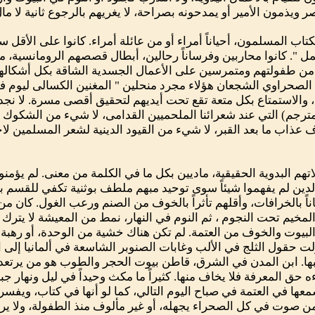
ويذمون الأمير أو يمدحونه بصراحة، لا يغريهم بالرجوع ثانية لا مال 
تاب المسلمون، أحياناً أمراء أو من عائلة أمراء. كانوا على الأقل سا
ل ". كانوا محاربين وفرساناً رحالين، أبطال قصصهم الرومانسية، مت
ن طفولتهم ومتمرسين على الأعمال الجسدية الشاقة بكل أشكالها.
اء الصحراوي الشجعان هؤلاء مجرد منحلين " المغنين الكسالى ليوم ف
الاستمتاع بكل متعة تقع تحت أيديهم لتحقيق أقصى مسرة. لا نجد هنا
مترجم) التي عند شعرائنا الملحميين القدامى، لا شيء من الشكوك 
ذاب ما بعد القبر، لا شيء من القيود الدينية لشعر المسلمين لاح
هم البدوية الحقيقية، ماديين بكل ما في الكلمة من معنى. لم يؤمنوا لا 
الدين لم يفهموا شيئاً سوى توحيد مبهم ملطف بوثنية تكفي للقسم به
ماناً بالخرافات، وأقلهم تأثراً بالخوف من الصنم ورعب الغول. كان م
خيم تحت النجوم ، ثم النوم في النهار، نمط من المعيشة لا يترك 
لبيوت والخوف من العتمة. لم تكن هناك خشية من الوحدة، أو رهبة 
لت حقول الثلج في الألب وغابات الصنوبر الشاسعة في ألمانيا إل
نبها. ابن المدن في الشرق، قاطن بيوت الحجر والطوب هو من يرتعد
 حق المعرفة فلا يخاف منها. كثيراً ما مكث وحيداً في ليل ونهار جب
عها في العتمة في صباح اليوم التالي، كما لو أنها في كتاب، ويفسره
 صوت في كل الصحراء يجهله، أو غير مألوف منذ الطفولة، ولا يرج