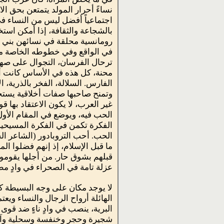
نساءً أحرار المولد يتمتعن بحق الا
اجتماعياً أفضل ليس من النساء ف
بالشجاعة والثقافة، إذا أمكن است
رومانسية محلقة في نسائهن بني عل
في الواقع وفي خطوطه الخاصة ما قل
ترحال الفرسان، التجوال على صهوة
محنة، كل هذه في الأساس كانت أف
الفارس. السلالة، الفخر بالذرية، 
وتمنح صاحبها صفات أخلاقية يستح
غير العرب، لا يكون الاعتقاد بها ق
الحب فيه، ويوضع في المقام الأول
الفكرة تكمن في الفكرة المسيحي
الحب. أحب التروبادور (الشاعر الج
ما قبل الإسلام، إذ إنهم فضلوا الم
قبلهم بشوق حار. من أجلها يقومون
عزلة تامة في الصحراء في وادٍ مطب
لا يوجد مكان على وجه البسيطة ك
الهائلة أرواح الرجال والنساء وي
البرية، ينصب في وادٍ ناءٍ ضد قو
شجيرة وحجر وخنفسة وسحلية وآثار ا