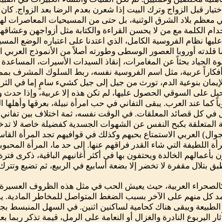
ختيار قبل الزواج وترك البيت إذا شعرن بعدم الرضا بعد الزواج. كان له
ي معظم بلاد الشرق الوثنية، بل حتى من المسيحيات المعاصرات له
خدام الكلمة مع من لا يحسن القراءة والكتابة مثل أزواجهن وعشاقه
يها نظام الفروسية الكامل، الذي اعتدنا على اعتباره الوضع المسيح
دته أوروبا العصور الوسطى وطورته أصلاً من الأنموذج العربي القا
 الجياد بحثاً عن المغامرات، إنقاذ السيدات الأسيرات، المساعدة
كاراً عربية، مثل اسم الفروسية نفسه، ربط السلوك المشرف بممت
الإيمان بنوعية الدم، تورث من جيل إلى جيل كشيء سامٍ إما في الثرو
يل على السوقي الحصول عليها، لم تكن هذه إلا عربية، وإذا حدث و
وياً كما عند العرب. يبقى التفاني في حب امرأة نبيلة، بعرقها وأهلها
 في كل قصائد المعلقات. في الوقت نفسه، ثمة اختلاف بين تفاني 
ة المتعلقة بكبح النفس عن الشهوات الجسدية كفضيلة خاصة لا تد
وال) العربي الاستمتاع بحبهم وكذلك في قوافيهم تجد المرأة القاسي
رأة اللطيفة التي شاء القدر فراقهم عنها. إلى حد ما، المرأة المحبوب
 بأعمالهم الخالدة ويحتفون بها في أكثر أغانيهم الباقية، ذكرى فت
ق بتلال مقفرة لا تخضر إلا بضعة أسابيع في الربيع، ثم تضيع وتترك 
الصحراء العربية، حيث يعيش الحب في مثل هذه الظروف العسيرة ا
عتمد كل منهم على الآخر بسبب الضغط المتواصل للمخاطر المادية. يص
ى الطبيعة ويبقى هناك كحامية لساكنين اثنين. في السهل المنبسط بج
ليربوع النادرة والغزال أو النعامة على الرمل، قيمة تذكر ربما بع