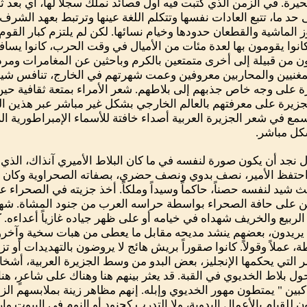
يرة. في الزمن الذي كتبت فيه أول قصائد نملك سجلاً لها، أي بعد ثل
حد ما، تتبع العادات نفسها وتتكلم اللغة عينها وترتبط بعهد الشرف
اوز الماشية والقطعان حدودها وخيام نسائها. لكن لم يلتزم كبار الق
كانوا يقومون بها لعدة مئات من الأميال في وقت الحرب، كانوا يساف
ون من قبيلة إلى أخرى متمتعين بالكرم وباحثين عن المغامرات ومردد
مغنيين والمحاربين معروفين وعمت شهرتهم في الخارج، تنافس شيوخ
 على وجه خاص جذبهم إلى بلاطهم. شعر الأمراء بمتعة ثقافية حي
زيرة على معرفتهم بالعالم الخارجي بشكل غير مباشر عبر هذين البل
مع في شعر الجزيرة العربية أصداء خافتة للأسماء الإمبراطورية الل
كل مباشر.
جد أن يكون صورة لنفسه في ما كان البلاط الأميري آنذاك، الذي ل
احتفظ الأمير، نصف بدوي ونصف حضري، بصفاته الصحراوية وكان شيخاً
 شيد لنفسه حصناً، حاكماً وسيداً وملكاً. أخذ جزيته في الصحراء ع
 على حافة الصحراء بواسطة حراسه العرب من جنود المشاة. شهدت
ما الربيع والخريف شهداه في خيامه أو على ظهر جياده غازياً أعداءه. 
 يريدون، بعضهم ينشد مديحه مقابل ما يعطى من هبات سخية وآخرو
عملاً وقولاً. كانوا صقوراً بريش هائج لا يروضون بالتهديدات أو تز
 التي يحكمها الإنجليز، بعض البدو من وسط الجزيرة العربية، أشخ
 بلاط الخديوي في القبة. قد يعثر بينهم هنا وهناك على شاعرٍ، هنا
كبين " يمتطون مهور الخديوي وإبله. إنهم مظاهر زينة بملابسهم الز
ن للقيام بالأعمال اليدوية، ولا التدرب كجنود أو النوم في البيوت وا