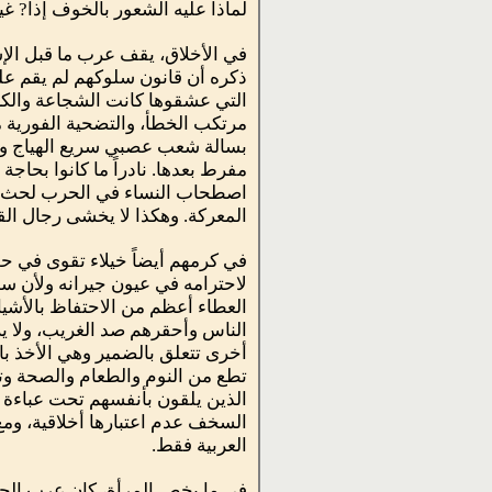
لماذا عليه الشعور بالخوف إذاً? 
في الأخلاق، يقف عرب ما قبل الإس
ذكره أن قانون سلوكهم لم يقم على 
التي عشقوها كانت الشجاعة والكر
مرتكب الخطأ، والتضحية الفورية 
بسالة شعب عصبي سريع الهياج وي
مفرط بعدها. نادراً ما كانوا بحاجة
اصطحاب النساء في الحرب لحث ال
المعركة. وهكذا لا يخشى رجال القب
في كرمهم أيضاً خيلاء تقوى في حضو
لاحترامه في عيون جيرانه ولأن سمع
العطاء أعظم من الاحتفاظ بالأشياء
الناس وأحقرهم صد الغريب، ولا ير
أخرى تتعلق بالضمير وهي الأخذ بال
تطع من النوم والطعام والصحة وت
الذين يلقون بأنفسهم تحت عباءة 
السخف عدم اعتبارها أخلاقية، وم
العربية فقط.
في ما يخص المرأة، كان عرب الجاهل