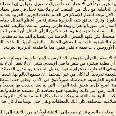
ي الجزيرة بدأ في الانحدار بعد ذلك بوقت طويل. يقولون إن القصائ
ي الجاهلية. مع ذلك، من الصعب عدم ملاحظة تحلل في بعض سمات 
ى الأقل نتيجة انتصار الإسلام في العالم. طغت الجزيرة العربية بع
ورة، وترك التدفق شبه الجزيرة مستنزفة من أعظم القبائل حماس
مدن في سوريا والعراق وبلاد فارس ومصر. تبدلت أفكارهم القديم
 فزالت صفات الجزيرة عنهم. قد لا يكون الرأي القائل بأن الشعر الجي
 صحيحاً، لكن نكهة الصحراء الخاصة في القصائد القديمة قد فقدت با
أشياء الطبيعية، تلك البساطة في الخطاب والرغبة البريئة الساذجة ال
لأوروبيين ذات قيمة لا تقدر بثمن. هذا ما فقدته الجزيرة العربية.
لا الإسلام والقرآن وغزوهم بلاد فارس والإمبراطورية الرومانية، ح
 أي قطعة صغيرة من شعر ما قبل الإسلام. ينبغي أن لا نغفل أن لا شيء م
ية في اللقاءات الصحراوية حيث يتقابل الشعراء وينشدون القصائد. ا
مة تدريجياً، لذا كان من غير المحتمل أن يسمع العالم بها. عندما ت
لتخوم الفارسية، حيث ساد طويلاً ذوق في الأدب، وظهر حب استطلاع
يمة. أصبح كل ما يتعلق بلغة القرآن، التي لم يعد الحديث بها صحيحاً
المدارس التي كانت وظيفتها جمع قصاصة كل قصيدة جاهلية والحفاظ 
كلاسيكيات اليونانية واللاتينية. وهكذا حفظت كل قصاصة بشكل دائم وأ
امية المختلفة. كان ذلك بالمعلقات وبقي حتى يومنا هذا. كان هذا رب
لمعلقات السبع قد ترجمت إلى اللاتينية أولاً، ثم من اللاتينية إلى ال