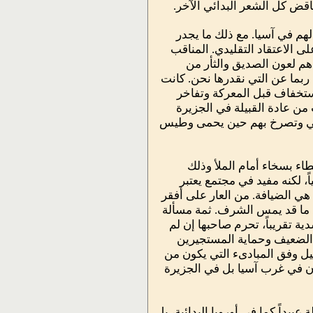
اقض كل الشعر البدائي الآخر.
هم في آسيا. مع ذلك ما يجدر
ى الاعتقاد التقليدي. المناقب
م لعون الصديق والثأر من
بما عن التي نقدرها نحن. كانت
تخفاف قبل المعركة وتفاخر
ت من عادة القبيلة في الجزيرة
غني وتصرخ بهم حين يحمى وطيس
اء بسخاء أمام الملأ وذلك
، لكنه مفيد في مجتمع يعتبر
 هي الضيافة. من العار على أفقر
ع ما قد يمس الشرف. ثمة مسألة
ية تقريباً، تحرم صاحبها إن لم
 الضعيف وحماية المستجيرين
يل وفق المبادىء التي يكون من
ان في غرب آسيا بل في الجزيرة
يداً كما في أوروبا البدائية، بل