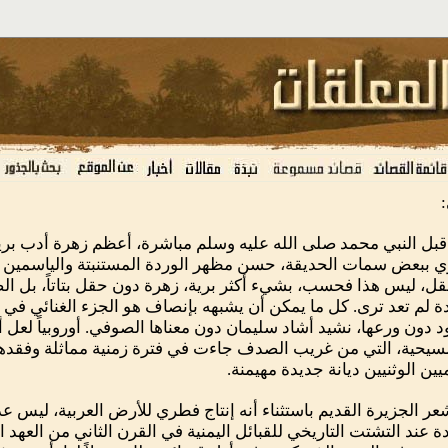
م قبل النبي محمد صلى الله عليه وسلم مباشرة، أعظم زهرة أدب برية
وي ببعض سمات الحديقة، حسن مظهر الوردة المستنبتة والياسمين 
ل، ليس هذا فحسب، بشيء أكثر برية، زهرة دون حقل بتاتاً، بل الص
يدة لم تعد ترى. كل ما يمكن أن يشبهه بإنصاف هو الجزء الغنائي في
د دون ورعها، نشيد أشاد سليمان دون معناها الصوفي. أوروبياً لعل
المسيحية، التي من غريب الصدف جاءت في فترة زمنية مماثلة وفقد
ين الوثنيين ديانة جديدة مهيمنة.
لشعر الجزيرة القديم باستثناء أنه إنتاج فطري للأرض العربية، ليس ع
ة عند التشتت التاريخي للقبائل اليمنية في القرن الثاني من الع