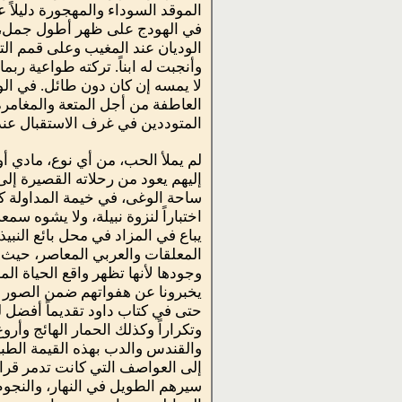
الموقد السوداء والمهجورة دليلاً
في الهودج على ظهر أطول جمل، يغن
الوديان عند المغيب وعلى قمم التل
وأنجبت له ابناً. تركته طواعية ربم
لا يمسه إن كان دون طائل. في الواق
العاطفة من أجل المتعة والمغامرة
المتوددين في غرف الاستقبال عندنا
لم يملأ الحب، من أي نوع، مادي أو 
إليهم يعود من رحلاته القصيرة إلى 
ساحة الوغى، في خيمة المداولة كم
اختباراً لنزوة نبيلة، ولا يشوه 
يباع في المزاد في محل بائع النبي
المعلقات والعربي المعاصر، حيث ال
وجودها لأنها تظهر واقع الحياة ال
يخبرونا عن هفواتهم ضمن الصور ال
حتى في كتاب داود تقديماً أفضل 
وتكراراً وكذلك الحمار الهائج وأرو
والقندس والدب بهذه القيمة الطبي
إلى العواصف التي كانت تدمر قراه
سيرهم الطويل في النهار، والنجوم