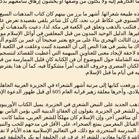
اً أفكارهم إليه ولا يكلون من وصفها أو يخشون إرهاق سامعيهم بذكر
ه طبيعة شعرائها. أشهر ما برز من بينهم كان كتاب المذهبات السبع ا
وق السنوي في عكاظ غرب نجد، كان كل شاعر يلقي بقصيدة تعرض عل
ضل فتكتب بالذهب وتعلق في الكعبة في مكة. لذا، دعيت بالمذهبات أو
ها. الدليل الوحيد المدون من قبل المعلقين في أوائل الإسلام موج
ن الثالث الهجري بناءً على مرجع يعتبر صحيحاً أن عمر بن كلثوم 
ك ما يشير في هذا النص إلى أن القصيدة كتبت وعلقت في الكعبة أو
احقة لإيجاد معنى للعناوين المبهمة التي أعطيت للقصائد لتنسجم م
ته الشاملة حول الموضوع أن فن الكتابة كان قليل الممارسة من قبل
 الكتان المصري وحروف الذهب أمراً مشكوكاً فيه، كما أن هذا يفترض
 في أيام ما قبل الإسلام.
ورفعت كتابها إلى مرتبة أشهر الشعراء في الجزيرة العربية الجاهلية.
ذهب الجديد على النبض الشعري في الجزيرة. يميل الكتاب الأوربيون
ي للشعر في الجزيرة. يقولون إن العقائد الدينية التي يؤمن الناس
 أي منافس آخر، وإن الإسلام كان مهلكاً للشعر العربي، مثلما كانت 
قبائل المغرمين بمتع الصحراء، على الأقل في مدحهم للحب والنبيذ 
مدرسة المتحررة، مع ذلك، في التعاليم الإسلامية هذه الأيام لا تقب
شرة كانوا معادين للشعراء. عرف عن الخليفة أبو بكر والخليفة عمر أ