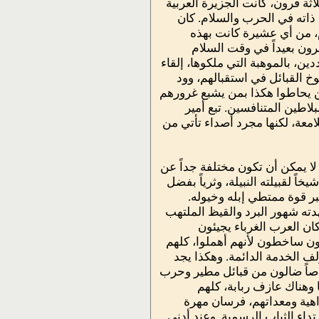
اثة قرون، كانت الجزيرة العربية
 ذاته في الحرب والسلام. كان
وم، من أي عشيرة كانت بهذه
رون بعيداً في وقت السلام
ين، بالموهبة التي ملكوها، إلقاء
 القبائل في استقبالهم، وود
ن يحاطوا هكذا بمن يشبع غرورهم
اطين المتنافسين. تبع أمير
امعة، لكنها مجرد أصداء تأتي من
ا يمكن أن تكون مختلفة جداً عن
 لقبيلته النبيلة، وثرياً بفضل
بر قوة ممتطي إبله وخيوله.
ه شهور البرد والقيظ الملتهب
كان العرب الغرباء يجيئون
ن ساخطون لأنهم أهملوا، كلهم
لف الخدمة الدائمة. وهكذا يجد
اصاً ضالون من قبائل مطير وحرب
 وهناك عازف ربابة، كلهم
اهية ومعداتهم، فرسان مهرة
رتداء الثياب الرسمية. وعند أدنى